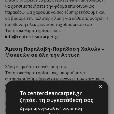
να χρησιμοποιήσετε την φόρμα επικοινωνίας
παρακάτω. Θα χαρούμε να σας εξυπηρετήσουμε και
να βρούμε την καλύτερη λύση για κάθε σας ανάγκη. Η
διεύθυνση ηλεκτρονικού ταχυδρομείου του
Ταπητοκαθαριστηρίου είναι:
info@centercleancarpet.gr
Άμεση Παραλαβή-Παράδοση Χαλιών –
Μοκετών σε όλη την Αττική
Χάρη στην άρτια οργάνωσή του
Ταπητοκαθαριστηρίου μας, μπορούμε να
ανταποκριθούμε άμεσα στις ανάγκες των κατοίκων
×
σε όλη την Αττική και τον Πειραιά, με δωρεάν
παραλαβή παράδοση χαλιών και μοκετών.
To centercleancarpet.gr
ζητάει τη συγκατάθεσή σας
Επιπλέον, μετά από προκαθορισμένο ραντεβού,
Zητάμε τη συγκατάθεσή σας επειδή
μπορούμε, ακόμα κι αν είστε σε άλλη περιοχή να σας