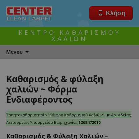
Κλήση
ΚΕΝΤΡΟ ΚΑΘΑΡΙΣΜΟΥ
ΧΑΛΙΩΝ
Skip
Μενου
to
content
Ταπητοκαθαριστηριο
»
Καθαρισμός & φύλαξη
Καθαρισμός
&
χαλιών ~ Φόρμα
φύλαξη
χαλιών
Ενδιαφέροντος
~
Φόρμα
Ενδιαφέροντος
Ταπητοκαθαριστηρίο "Κέντρο Καθαρισμού Χαλιών" με Αρ. Αδείας
Λειτουργίας Υπουργείου Βιομηχανίας
1268 7/2010
Καθαρισμός & Φύλαξη Χαλιών –