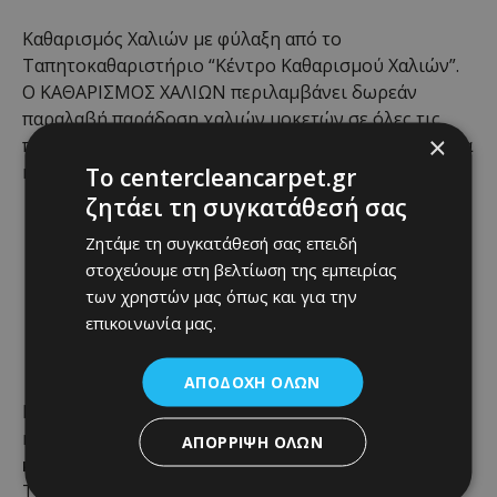
Καθαρισμός Χαλιών με φύλαξη από το
Ταπητοκαθαριστήριο “Κέντρο Καθαρισμού Χαλιών”.
Ο ΚΑΘΑΡΙΣΜΟΣ ΧΑΛΙΩΝ περιλαμβάνει δωρεάν
παραλαβή παράδοση χαλιών μοκετών σε όλες τις
×
περιοχές Αθηνών και Πείραιά με τακτικά δρομολόγια
κάθε εβδομάδα.
To centercleancarpet.gr
ζητάει τη συγκατάθεσή σας
Ανώτερες υπηρεσίες
Zητάμε τη συγκατάθεσή σας επειδή
Ταπητοκαθαριστηρίου,
στοχεύουμε στη βελτίωση της εμπειρίας
των χρηστών μας όπως και για την
πάντα στις χαμηλότερες
επικοινωνία μας.
τιμές
ΑΠΟΔΟΧΉ ΌΛΩΝ
Μπορείτε να δείτε τις χαμηλότερες τιμές
καθαρισμού & φύλαξης χαλιών στον
τιμοκατάλογός
ΑΠΌΡΡΙΨΗ ΌΛΩΝ
καθαρισμού & φύλαξης χαλιών »
του
Ταπητοκαθαριστηρίου μας.