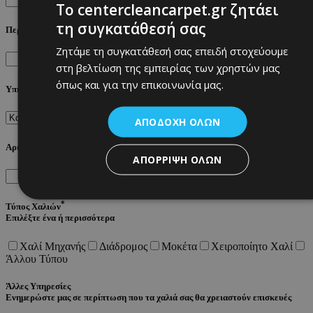
To centercleancarpet.gr ζητάει
τη συγκατάθεσή σας
*
Περιοχή
Zητάμε τη συγκατάθεσή σας επειδή στοχεύουμε
στη βελτίωση της εμπειρίας των χρηστών μας
όπως και για την επικοινωνία μας.
*
Υπηρεσία Ταπητοκαθαριστηρίου
ΑΠΟΔΟΧΉ ΌΛΩΝ
*
Αριθμός Χαλιών Συνολικά
ΑΠΌΡΡΙΨΗ ΌΛΩΝ
*
Τύπος Χαλιών
Επιλέξτε ένα ή περισσότερα
Χαλί Μηχανής
Διάδρομος
Μοκέτα
Χειροποίητο Χαλί
Άλλου Τύπου
Άλλες Υπηρεσίες
Ενημερώστε μας σε περίπτωση που τα χαλιά σας θα χρειαστούν επισκευές