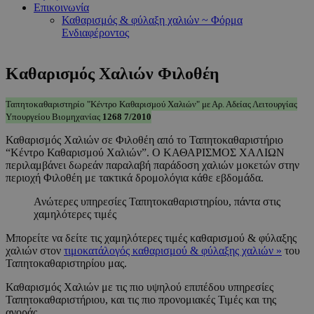
Επικοινωνία
Καθαρισμός & φύλαξη χαλιών ~ Φόρμα
Ενδιαφέροντος
Ταπητοκαθαριστηριο
»
Καθαρισμός Χαλιών Φιλοθέη
Καθαρισμός
Χαλιών
Ταπητοκαθαριστηρίο "Κέντρο Καθαρισμού Χαλιών" με Αρ. Αδείας Λειτουργίας
Φιλοθέη
Υπουργείου Βιομηχανίας
1268 7/2010
Καθαρισμός Χαλιών σε Φιλοθέη από το Ταπητοκαθαριστήριο
“Κέντρο Καθαρισμού Χαλιών”. Ο ΚΑΘΑΡΙΣΜΟΣ ΧΑΛΙΩΝ
περιλαμβάνει δωρεάν παραλαβή παράδοση χαλιών μοκετών στην
περιοχή Φιλοθέη με τακτικά δρομολόγια κάθε εβδομάδα.
Ανώτερες υπηρεσίες Ταπητοκαθαριστηρίου, πάντα στις
χαμηλότερες τιμές
Μπορείτε να δείτε τις χαμηλότερες τιμές καθαρισμού & φύλαξης
χαλιών στον
τιμοκατάλογός καθαρισμού & φύλαξης χαλιών »
του
Ταπητοκαθαριστηρίου μας.
Καθαρισμός Χαλιών με τις πιο υψηλού επιπέδου υπηρεσίες
Ταπητοκαθαριστήριου, και τις πιο προνομιακές Τιμές και της
αγοράς.