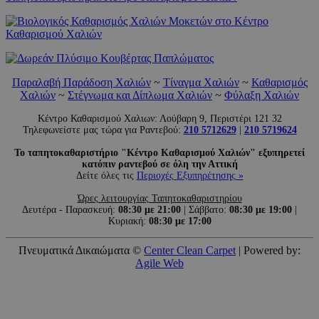
Παραλαβή Παράδοση Χαλιών
~
Τίναγμα Χαλιών
~
Καθαρισμός
Χαλιών
~
Στέγνωμα και Δίπλωμα Χαλιών
~
Φύλαξη Χαλιών
Κέντρο Καθαρισμού Χαλιων: Λούβαρη 9, Περιστέρι 121 32
Τηλεφωνείστε μας τώρα για Ραντεβού:
210 5712629
|
210 5719624
Το ταπητοκαθαριστήριο "Κέντρο Καθαρισμού Χαλιών" εξυπηρετεί
κατόπιν ραντεβού σε όλη την Αττική
Δείτε όλες τις
Περιοχές Εξυπηρέτησης »
Ώρες λειτουργίας Ταπητοκαθαριστηρίου
Δευτέρα - Παρασκευή:
08:30 με 21:00
| Σάββατο:
08:30 με 19:00
|
Κυριακή:
08:30 με 17:00
Πνευματικά Δικαιώματα ©
Center Clean Carpet
| Powered by:
Agile Web