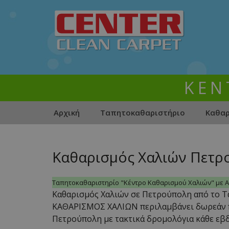
ΚΕΝ
Skip
Αρχική
Ταπητοκαθαριστήριο
Καθαρ
to
content
Ταπητοκαθαριστηριο
Παραλαβή
Περιο
»
–
εξυπη
Παράδοση
Καθαρισμός Χαλιών Πετρ
Καθαρισμός
Χαλιών
Χαλιών
Πετρούπολη
Τίναγμα
Ταπητοκαθαριστηρίο "Κέντρο Καθαρισμού Χαλιών" με Αρ
Χαλιών
Καθαρισμός Χαλιών σε Πετρούπολη από το Τ
ΚΑΘΑΡΙΣΜΟΣ ΧΑΛΙΩΝ περιλαμβάνει δωρεάν 
Βιολογικός
Πετρούπολη με τακτικά δρομολόγια κάθε εβ
Καθαρισμός
Χαλιών