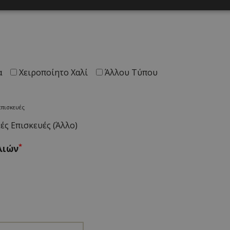
α
Χειροποίητο Χαλί
Άλλου Τύπου
επισκευές
ές Επισκευές (Άλλο)
*
λιών