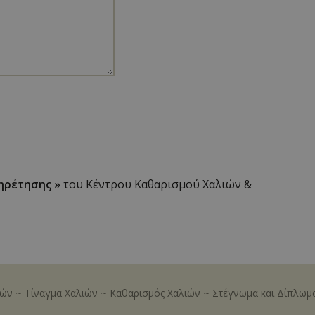
ηρέτησης »
του Κέντρου Καθαρισμού Χαλιών &
ιών
~
Τίναγμα Χαλιών
~
Καθαρισμός Χαλιών
~
Στέγνωμα και Δίπλωμ