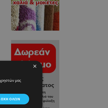
×
 χρηστών μας
ΔΟΧΉ ΌΛΩΝ