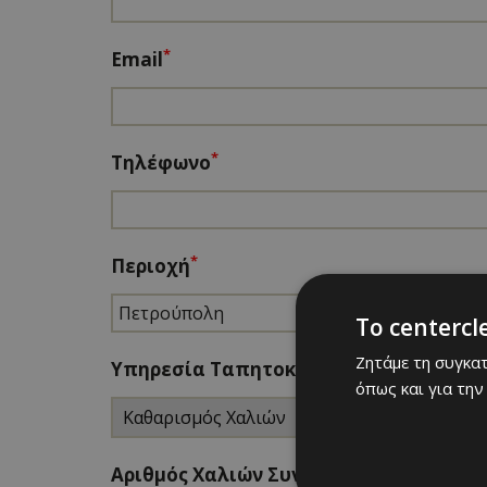
*
Email
*
Τηλέφωνο
*
Περιοχή
To centercl
Zητάμε τη συγκα
*
Υπηρεσία Ταπητοκαθαριστηρίου
όπως και για την
*
Αριθμός Χαλιών Συνολικά