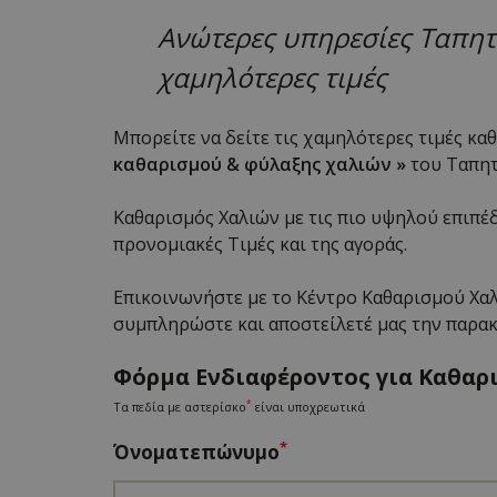
–
Ανώτερες υπηρεσίες Ταπητ
Μοκετών
χαμηλότερες τιμές
Καθαρισμός
Χειροποίητων
Χαλιών
Μπορείτε να δείτε τις χαμηλότερες τιμές κ
καθαρισμού & φύλαξης χαλιών »
Στέγνωμα
του Ταπητ
–
Δίπλωμα
Χαλιών
Καθαρισμός Χαλιών με τις πιο υψηλού επιπέ
προνομιακές Τιμές και της αγοράς.
Φύλαξη
Χαλιών
Επικοινωνήστε με το Κέντρο Καθαρισμού Χα
συμπληρώστε και αποστείλετέ μας την παρα
Φόρμα Ενδιαφέροντος για Καθαρ
*
Τα πεδία με αστερίσκο
είναι υποχρεωτικά
*
Όνοματεπώνυμο