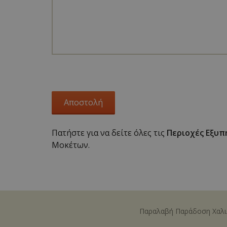
[bws_google_captcha]
Πατήστε για να δείτε όλες τις
Περιοχές Εξυπ
Μοκέτων.
Παραλαβή Παράδοση Χαλ