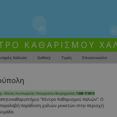
ΤΡΟ ΚΑΘΑΡΙΣΜΟΥ ΧΑ
ισμός Χαλιών
Gallery
Τιμές
Επικοινωνία
χές
Καθαρισμός
ρέτησης
&
φύλαξη
ούπολη
χαλιών
~
Φόρμα
Ενδιαφέροντος
. Αδείας Λειτουργίας Υπουργείου Βιομηχανίας
1268 7/2010
απητοκαθαριστήριο “Κέντρο Καθαρισμού Χαλιών”. Ο
παραλαβή παράδοση χαλιών μοκετών στην περιοχή
δομάδα.